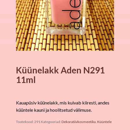
Küünelakk Aden N291
11ml
Kauapüsiv küünelakk, mis kuivab kiiresti, andes
küüntele kauni ja hoolitsetud välimuse.
Tootekood:
291
Kategooriad:
Dekoratiivkosmeetika
,
Küüntele