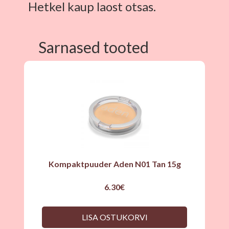
Hetkel kaup laost otsas.
Sarnased tooted
Kompaktpuuder Aden N01 Tan 15g
6.30
€
LISA OSTUKORVI