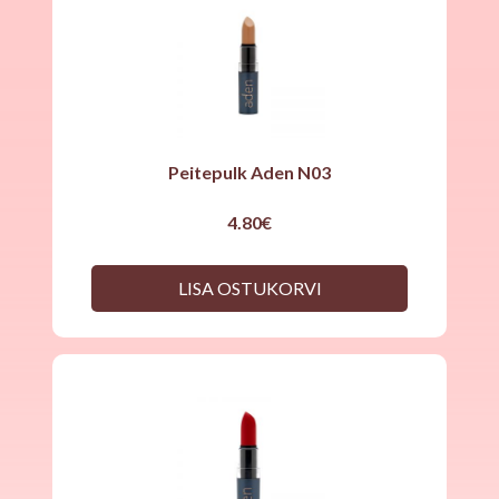
Peitepulk Aden N03
4.80
€
LISA OSTUKORVI