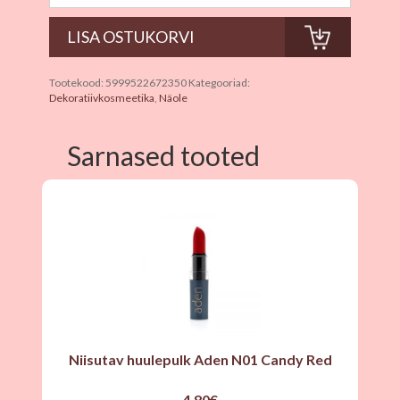
Tootekood:
5999522672350
Kategooriad:
Dekoratiivkosmeetika
,
Näole
Sarnased tooted
Niisutav huulepulk Aden N01 Candy Red
4.80
€