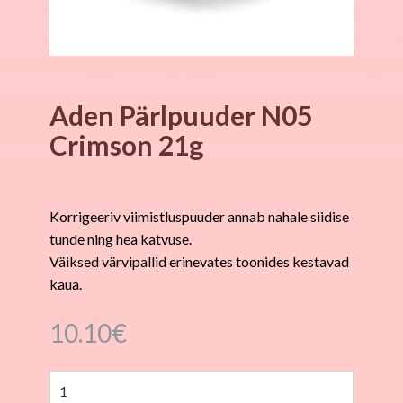
Aden Pärlpuuder N05
Crimson 21g
Korrigeeriv viimistluspuuder annab nahale siidise
tunde ning hea katvuse.
Väiksed värvipallid erinevates toonides kestavad
kaua.
10.10
€