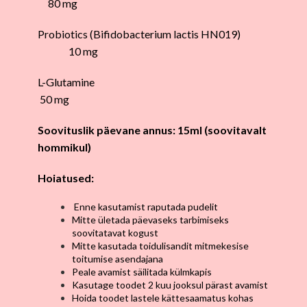
80 mg
Probiotics (Bifidobacterium lactis HN019)
10 mg
L-Glutamine
50 mg
Soovituslik päevane annus: 15ml (soovitavalt
hommikul)
Hoiatused:
Enne kasutamist raputada pudelit
Mitte ületada päevaseks tarbimiseks
soovitatavat kogust
Mitte kasutada toidulisandit mitmekesise
toitumise asendajana
Peale avamist säilitada külmkapis
Kasutage toodet 2 kuu jooksul pärast avamist
Hoida toodet lastele kättesaamatus kohas