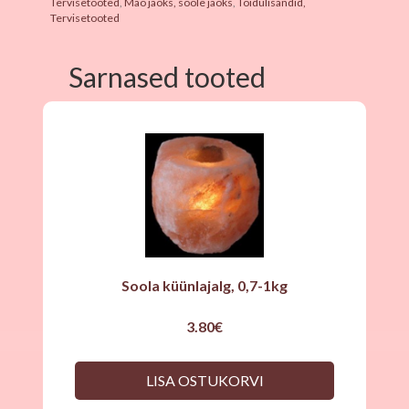
Tervisetooted
,
Mao jaoks, soole jaoks
,
Toidulisandid,
Tervisetooted
Sarnased tooted
Soola küünlajalg, 0,7-1kg
3.80
€
LISA OSTUKORVI