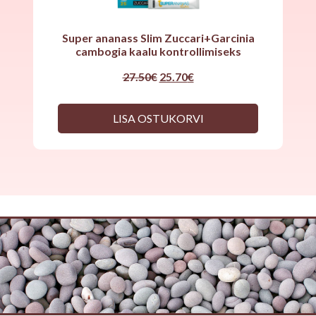
Super ananass Slim Zuccari+Garcinia
cambogia kaalu kontrollimiseks
Original
Current
27.50
€
25.70
€
price
price
was:
is:
27.50€.
25.70€.
LISA OSTUKORVI