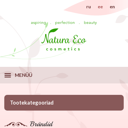
ru
ee
en
MENÜÜ
Tootekategooriad
Brändid