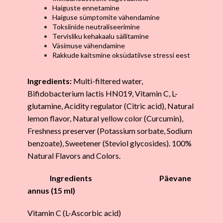
Haiguste ennetamine
Haiguse sümptomite vähendamine
Toksiinide neutraliseerimine
Tervisliku kehakaalu säilitamine
Väsimuse vähendamine
Rakkude kaitsmine oksüdatiivse stressi eest
Ingredients:
Multi-filtered water,
Bifidobacterium lactis HN019, Vitamin C, L-
glutamine, Acidity regulator (Citric acid), Natural
lemon flavor, Natural yellow color (Curcumin),
Freshness preserver (Potassium sorbate, Sodium
benzoate), Sweetener (Steviol glycosides). 100%
Natural Flavors and Colors.
Ingredients Päevane
annus (15 ml)
Vitamin C (L-Ascorbic acid)