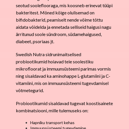
seotud sooleflooraga, mis koosneb erinevat tüüpi
bakteritest. Mõned kõige olulisemad on
bifidobakterid, peamiselt nende võime tõttu
aidata võidelda ja ennetada selliseid haigusi nagu
ärritunud soole sündroom, südamehaigused,
diabeet, psoriaas jt.
Swedish Nutra sidrunimaitselised
probiootikumid hoiavad teie soolestiku
mikrofloorat ja immuunsüsteemi parimas vormis
ning sisaldavad ka aminohappe L-glutamiini ja C-
vitamiini, mis on immuunsüsteemi tugevdamisel
võtmetegurid.
Probiootikumid sisaldavad tugevat koostisainete
kombinatsiooni, mille tulemuseks on:
Hapniku transport kehas
Immuunsüsteemi tugevdamine