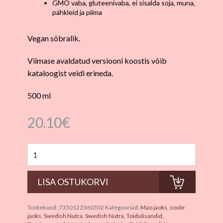
GMO vaba, gluteenivaba, ei sisalda soja, muna,
pähkleid ja piima
Vegan sõbralik.
Viimase avaldatud versiooni koostis võib
kataloogist veidi erineda.
500 ml
20.10
€
Tootekood:
7350122360302
Kategooriad:
Mao jaoks, soole
jaoks
,
Swedish Nutra
,
Swedish Nutra
,
Toidulisandid,