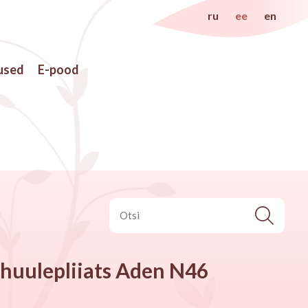
ru
ee
en
used
E-pood
 huulepliiats Aden N46