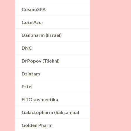
CosmoSPA
Cote Azur
Danpharm (Iisrael)
DNC
DrPopov (Tšehhi)
Dzintars
Estel
FITOkosmeetika
Galactopharm (Saksamaa)
Golden Pharm