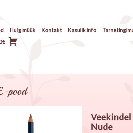
ed
Hulgimüük
Kontakt
Kasulik info
Tarnetingim
0
€
E-pood
Veekindel
Nude