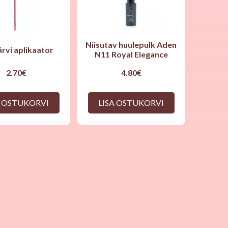
Niisutav huulepulk Aden
rvi aplikaator
N11 Royal Elegance
2.70
€
4.80
€
A OSTUKORVI
LISA OSTUKORVI