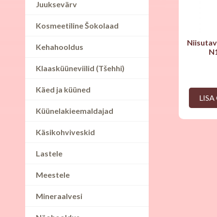
Juuksevärv
Kosmeetiline Šokolaad
Niisuta
Kehahooldus
N
Klaasküüneviilid (Tšehhi)
Käed ja küüned
LISA
Küünelakieemaldajad
Käsikohviveskid
Lastele
Meestele
Mineraalvesi