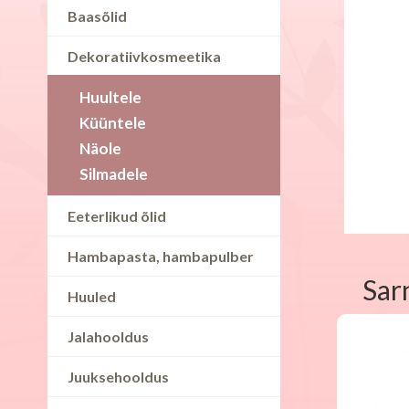
Baasõlid
Dekoratiivkosmeetika
Huultele
Küüntele
Näole
Silmadele
Eeterlikud õlid
Hambapasta, hambapulber
Sar
Huuled
Jalahooldus
Juuksehooldus