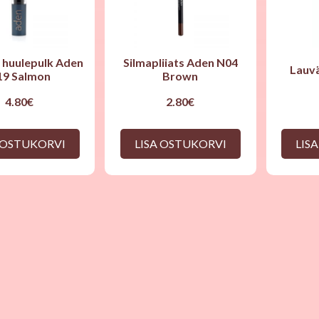
v huulepulk Aden
Silmapliiats Aden N04
Lauvä
19 Salmon
Brown
4.80
€
2.80
€
 OSTUKORVI
LISA OSTUKORVI
LIS