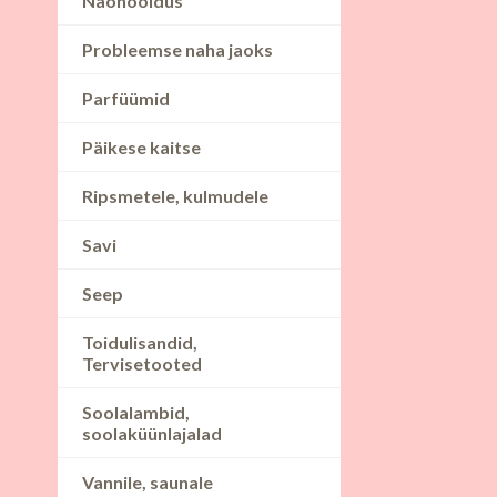
Näohooldus
Probleemse naha jaoks
Parfüümid
Päikese kaitse
Ripsmetele, kulmudele
Savi
Seep
Toidulisandid,
Tervisetooted
Soolalambid,
soolaküünlajalad
Vannile, saunale