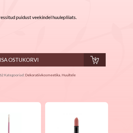
essitud puidust veekindel huulepliiats.
62
Kategooriad:
Dekoratiivkosmeetika
,
Huultele