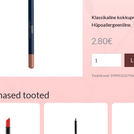
Klassikaline kokkupr
Hüpoallergeeniline.
2.80
€
Tootekood:
59995226704
nased tooted