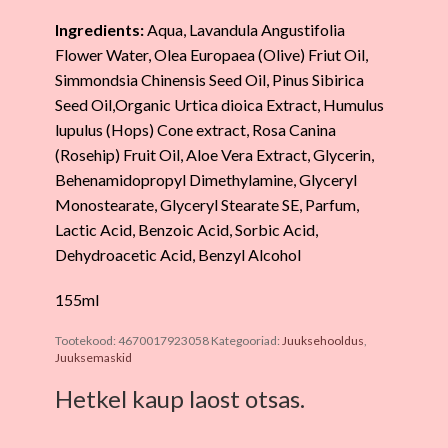
Ingredients:
Aqua, Lavandula Angustifolia
Flower Water, Olea Europaea (Olive) Friut Oil,
Simmondsia Chinensis Seed Oil, Pinus Sibirica
Seed Oil,Organic Urtica dioica Extract, Humulus
lupulus (Hops) Cone extract, Rosa Canina
(Rosehip) Fruit Oil, Aloe Vera Extract, Glycerin,
Behenamidopropyl Dimethylamine, Glyceryl
Monostearate, Glyceryl Stearate SE, Parfum,
Lactic Acid, Benzoic Acid, Sorbic Acid,
Dehydroacetic Acid, Benzyl Alcohol
155ml
Tootekood:
4670017923058
Kategooriad:
Juuksehooldus
,
Juuksemaskid
Hetkel kaup laost otsas.