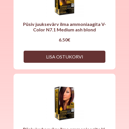
Püsiv juuksevärv ilma ammoniaagita V-
Color N7.1 Medium ash blond
6.50
€
LISA OSTUKORVI