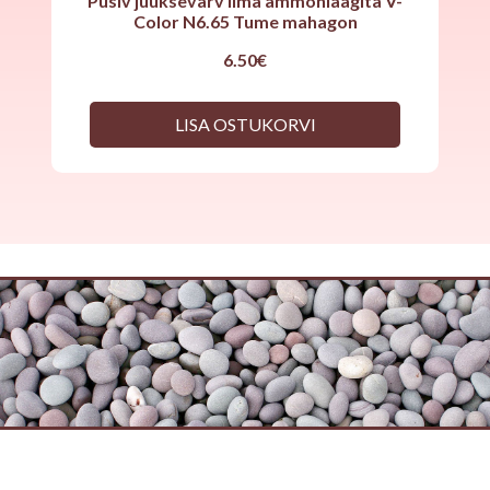
Püsiv juuksevärv ilma ammoniaagita V-
Color N6.65 Tume mahagon
6.50
€
LISA OSTUKORVI