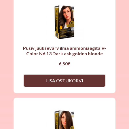
Püsiv juuksevärv ilma ammoniaagita V-
Color N6.13 Dark ash golden blonde
6.50
€
LISA OSTUKORVI