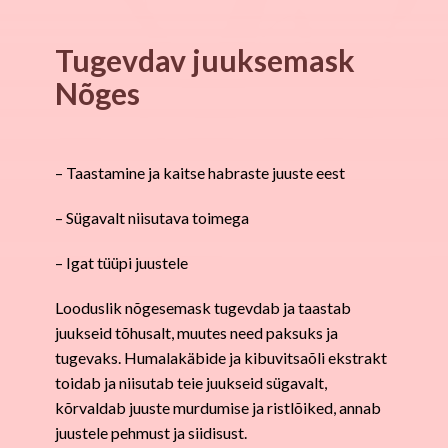
Tugevdav juuksemask
Nõges
– Taastamine ja kaitse habraste juuste eest
– Sügavalt niisutava toimega
– Igat tüüpi juustele
Looduslik nõgesemask tugevdab ja taastab
juukseid tõhusalt, muutes need paksuks ja
tugevaks.
Humalakäbide ja kibuvitsaõli ekstrakt
toidab ja niisutab teie juukseid sügavalt,
kõrvaldab juuste murdumise ja ristlõiked, annab
juustele pehmust ja siidisust.