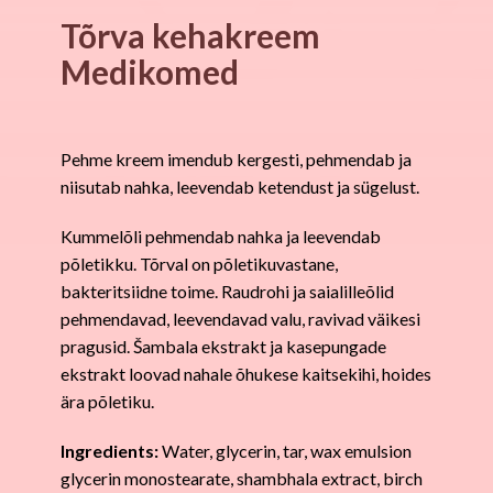
Tõrva kehakreem
Medikomed
Pehme kreem imendub kergesti, pehmendab ja
niisutab nahka, leevendab ketendust ja sügelust.
Kummelõli pehmendab nahka ja leevendab
põletikku. Tõrval on põletikuvastane,
bakteritsiidne toime. R
audrohi
ja saialilleõlid
pehmendavad, leevendavad valu, ravivad väikesi
pragusid. Šambala ekstrakt ja kasepungade
ekstrakt loovad nahale õhukese kaitsekihi, hoides
ära põletiku.
Ingredients:
W
ater, glycerin, tar, wax emulsion
glycerin monostearate, shambhala extract, birch