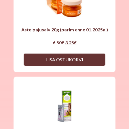
Astelpajusalv 20g (parim enne 01.2025a.)
Original
Current
6.50
€
3.25
€
price
price
was:
is:
6.50€.
3.25€.
LISA OSTUKORVI