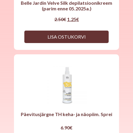
Belle Jardin Velve Silk depilatsioonikreem
(parim enne 05.2025a.)
Original
Current
2.50
€
1.25
€
price
price
was:
is:
2.50€.
1.25€.
LISA OSTUKORVI
Päevitusjärgne TH keha- ja näopiim. Sprei
6.90
€