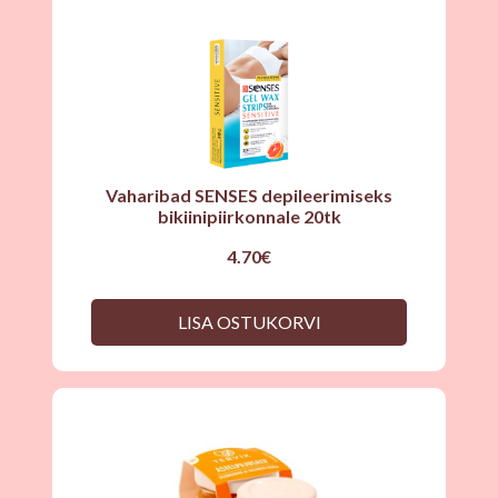
Vaharibad SENSES depileerimiseks
bikiinipiirkonnale 20tk
4.70
€
LISA OSTUKORVI