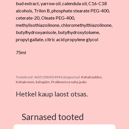
bud extract, yarrow oil, calendula oil, C16-C18
alcohols, Trilon B, phosphate stearate PEG-400,
ceterate-20, Oleate PEG-400,
methylisothiazolinone, chloromethylthiazolinone,
butylhydroxyanisole, butylhydroxytoluene,
propyl gallate, citric acid propylene glycol
75ml
Tootekood:
4605108003494
Kategooriad:
Kehahooldus
,
Kehakreem, kehapiim
,
Probleemse naha jaoks
Hetkel kaup laost otsas.
Sarnased tooted