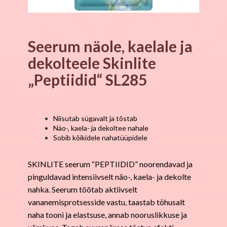
Seerum näole, kaelale ja
dekolteele Skinlite
„Peptiidid“ SL285
Niisutab sügavalt ja tõstab
Näo-, kaela- ja dekoltee nahale
Sobib kõikidele nahatüüpidele
SKINLITE seerum “PEPTIIDID” noorendavad ja
pinguldavad intensiivselt näo-, kaela- ja dekolte
nahka. Seerum töötab aktiivselt
vananemisprotsesside vastu, taastab tõhusalt
naha tooni ja elastsuse, annab nooruslikkuse ja