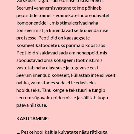
värskuse. Tagab suurepärase tõstva efekti.
Seerumi vananemisvastane toime põhineb
peptiidide toimel – võimekatel noorendavatel
komponentidel -, mis stimuleerivad naha
toniseerimist ja kiirendavad selle uuendamise
protsesse. Peptiidid on kaasaegsete
kosmeetikatoodete üks parimaid koostisosi.
Peptiidid sisaldavad sadu aminohappeid, mis
soodustavad oma kollageeni tootmist, mis
vastutab naha elastsuse ja tugevuse eest.
Seerum imendub koheselt, küllastab intensiivselt
nahka, valmistades seda ette edasiseks
hoolduseks. Tänu kergele tekstuurile tungib
seerum sügavale epidermisse ja säilitab kogu
päeva niiskuse.
KASUTAMINE:
1. Peske hoolikalt ja kuivatage nägu rätikuga.