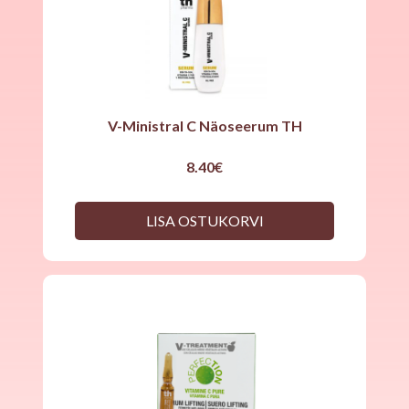
V-Ministral C Näoseerum TH
8.40
€
LISA OSTUKORVI