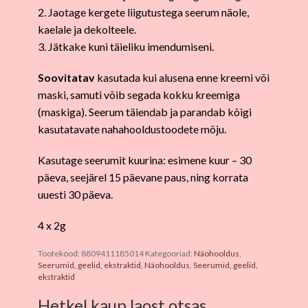
2. Jaotage kergete liigutustega seerum näole,
kaelale ja dekolteele.
3. Jätkake kuni täieliku imendumiseni.
Soovitatav
kasutada kui alusena enne kreemi või
maski, samuti võib segada kokku kreemiga
(maskiga). Seerum täiendab ja parandab kõigi
kasutatavate nahahooldustoodete mõju.
Kasutage seerumit kuurina: esimene kuur – 30
päeva, seejärel 15 päevane paus, ning korrata
uuesti 30 päeva.
4 x 2g
Tootekood:
8809411185014
Kategooriad:
Näohooldus
,
Seerumid, geelid, ekstraktid
,
Näohooldus
,
Seerumid, geelid,
ekstraktid
Hetkel kaup laost otsas.