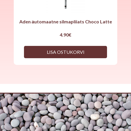
Aden аutomaatne silmapliiats Choco Latte
4.90
€
LISA OSTUKORVI