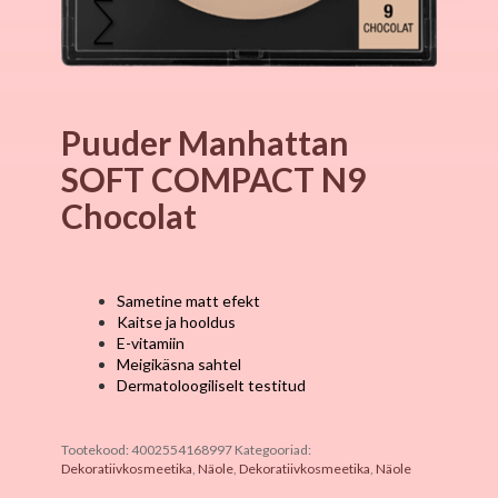
Puuder Manhattan
SOFT COMPACT N9
Chocolat
Sametine matt efekt
Kaitse ja hooldus
E-vitamiin
Meigikäsna sahtel
Dermatoloogiliselt testitud
Tootekood:
4002554168997
Kategooriad:
Dekoratiivkosmeetika
,
Näole
,
Dekoratiivkosmeetika
,
Näole