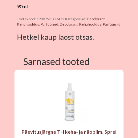
90ml
Tootekood:
5900793037472
Kategooriad:
Deodorant
,
Kehahooldus
,
Parfüümid
,
Deodorant
,
Kehahooldus
,
Parfüümid
Hetkel kaup laost otsas.
Sarnased tooted
Päevitusjärgne TH keha- ja näopiim. Sprei