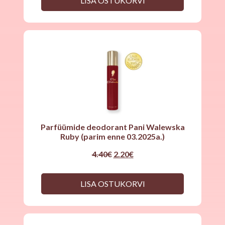
LISA OSTUKORVI
Parfüümide deodorant Pani Walewska
Ruby (parim enne 03.2025a.)
Original
Current
4.40
€
2.20
€
price
price
was:
is:
4.40€.
2.20€.
LISA OSTUKORVI