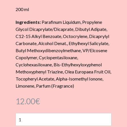
200 ml
Ingredients:
Parafinum Liquidum, Propylene
Glycol Dicaprylate/Dicaprate, Dibutyl Adipate,
C12-15 Alkyl Benzoate, Octocrylene, Dicaprylyl
Carbonate, Alcohol Denat., Ethylhexyl Salicylate,
Butyl Methoxydibenzoylmethane, VP/Elcosene
Copolymer, Cyclopentasiloxane,
Cyclohexasiloxane, Bis-Ethylhexyloxyphenol
Methoxyphenyl Triazine, Olea Europaea Fruit Oil,
Tocopheryl Acetate, Alpha-Isomethyl Ionone,
Limonene, Parfum (Fragrance)
12.00
€