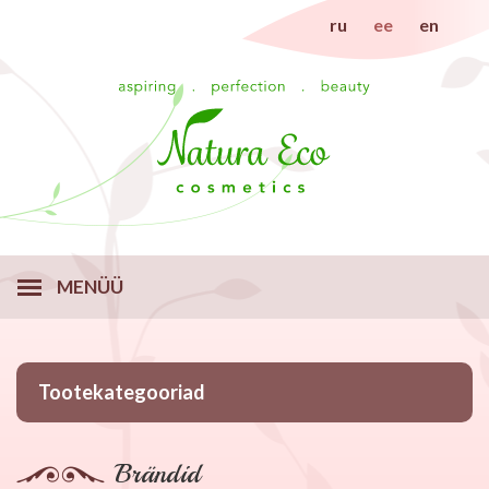
ru
ee
en
MENÜÜ
Tootekategooriad
Brändid