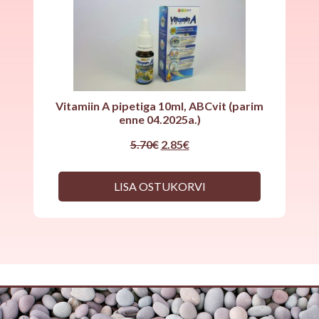
Vitamiin A pipetiga 10ml, ABCvit (parim
enne 04.2025a.)
Original
Current
5.70
€
2.85
€
price
price
was:
is:
5.70€.
2.85€.
LISA OSTUKORVI