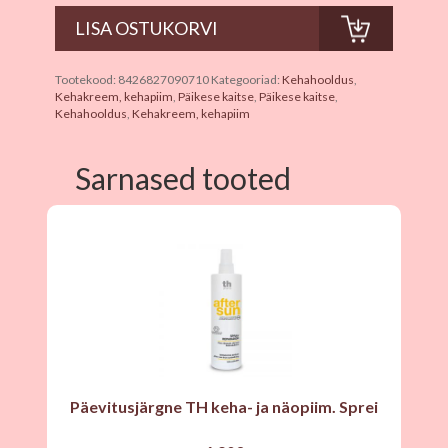
Tootekood:
8426827090710
Kategooriad:
Kehahooldus
,
Kehakreem, kehapiim
,
Päikese kaitse
,
Päikese kaitse
,
Kehahooldus
,
Kehakreem, kehapiim
Sarnased tooted
Päevitusjärgne TH keha- ja näopiim. Sprei