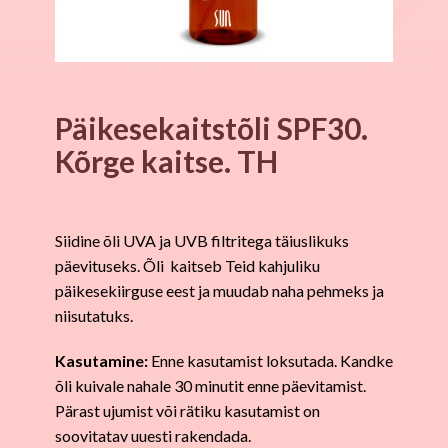
Päikesekaitstõli SPF30.
Kõrge kaitse. TH
Siidine õli UVA ja UVB filtritega täiuslikuks
päevituseks. Õli
kaitseb Teid kahjuliku
päikesekiirguse eest ja muudab naha pehmeks ja
niisutatuks.
Kasutamine:
Enne kasutamist loksutada. Kandke
õli kuivale nahale 30 minutit enne päevitamist.
Pärast ujumist või rätiku kasutamist on
soovitatav uuesti rakendada.