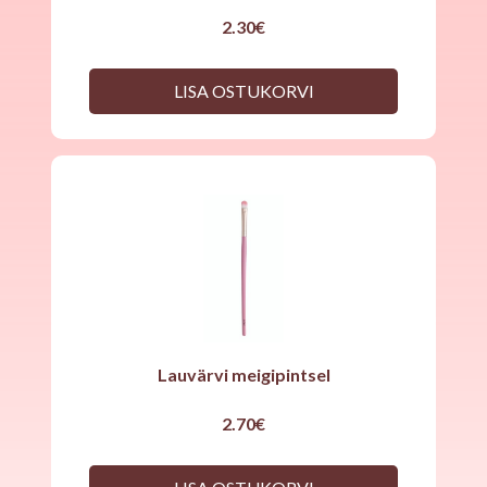
2.30
€
LISA OSTUKORVI
Lauvärvi meigipintsel
2.70
€