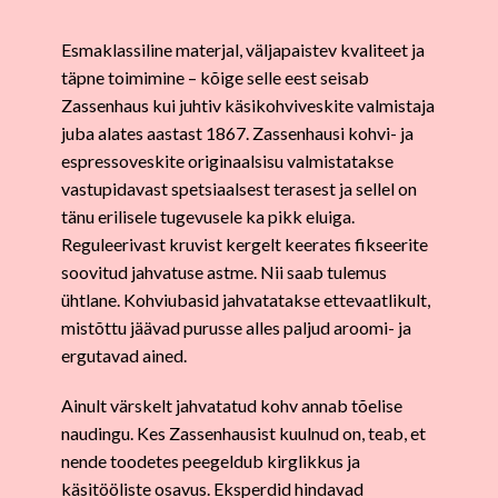
Esmaklassiline materjal, väljapaistev kvaliteet ja
täpne toimimine – kõige selle eest seisab
Zassenhaus kui juhtiv käsikohviveskite valmistaja
juba alates aastast 1867. Zassenhausi kohvi- ja
espressoveskite originaalsisu valmistatakse
vastupidavast spetsiaalsest terasest ja sellel on
tänu erilisele tugevusele ka pikk eluiga.
Reguleerivast kruvist kergelt keerates fikseerite
soovitud jahvatuse astme. Nii saab tulemus
ühtlane. Kohviubasid jahvatatakse ettevaatlikult,
mistõttu jäävad purusse alles paljud aroomi- ja
ergutavad ained.
Ainult värskelt jahvatatud kohv annab tõelise
naudingu. Kes Zassenhausist kuulnud on, teab, et
nende toodetes peegeldub kirglikkus ja
käsitööliste osavus. Eksperdid hindavad