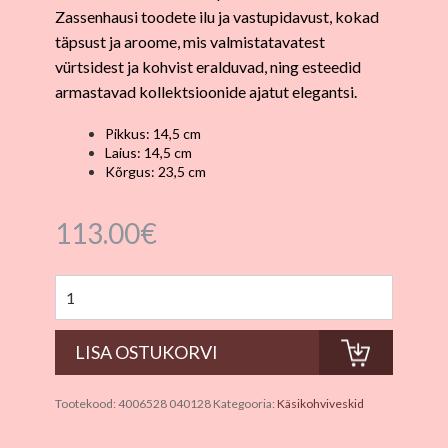
Zassenhausi toodete ilu ja vastupidavust, kokad
täpsust ja aroome, mis valmistatavatest
vürtsidest ja kohvist eralduvad, ning esteedid
armastavad kollektsioonide ajatut elegantsi.
Pikkus: 14,5 cm
Laius: 14,5 cm
Kõrgus: 23,5 cm
113.00
€
Tootekood:
4006528 040128
Kategooria:
Käsikohviveskid