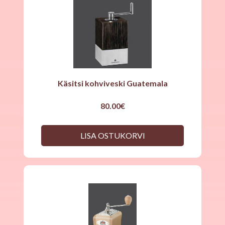
Käsitsi kohviveski Guatemala
80.00
€
LISA OSTUKORVI