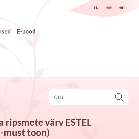
ru
ee
en
used
E-pood
a ripsmete värv ESTEL
i-must toon)