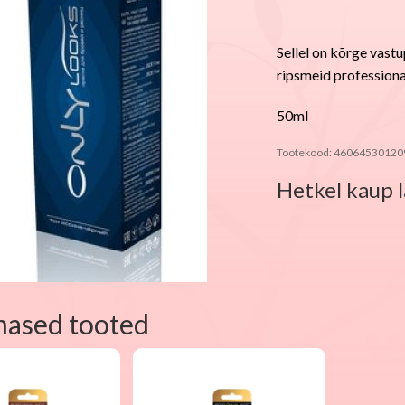
Sellel on kõrge vast
ripsmeid professiona
50ml
Tootekood:
46064530120
Hetkel kaup l
nased tooted