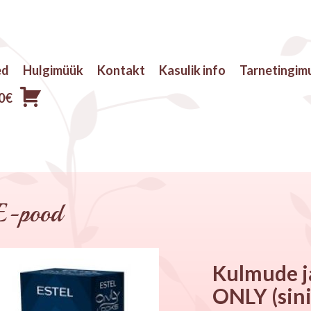
ed
Hulgimüük
Kontakt
Kasulik info
Tarnetingim
0
€
E-pood
Kulmude j
ONLY (sin