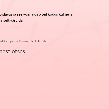
upidavus ja see võimaldab teil kodus kulme ja
alselt värvida.
94
Kategooria:
Ripsmetele, kulmudele
aost otsas.