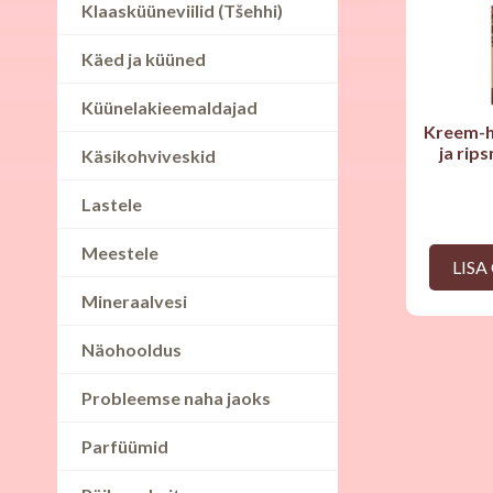
Klaasküüneviilid (Tšehhi)
Käed ja küüned
Küünelakieemaldajad
Kreem-h
ja rip
Käsikohviveskid
Lastele
Meestele
LISA
Mineraalvesi
Näohooldus
Probleemse naha jaoks
Parfüümid