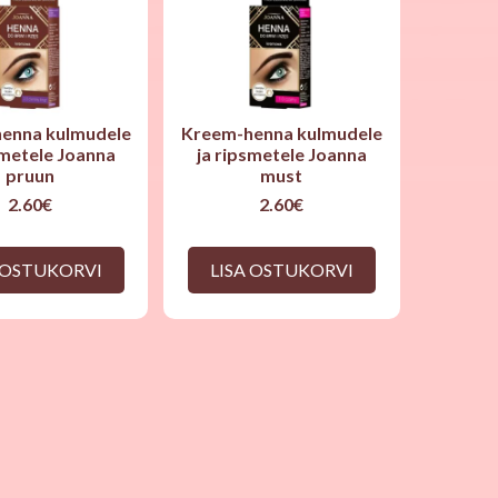
enna kulmudele
Kreem-henna kulmudele
smetele Joanna
ja ripsmetele Joanna
pruun
must
2.60
€
2.60
€
 OSTUKORVI
LISA OSTUKORVI