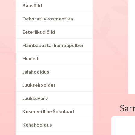
Baasõlid
Dekoratiivkosmeetika
Eeterlikud õlid
Hambapasta, hambapulber
Huuled
Jalahooldus
Juuksehooldus
Juuksevärv
Sar
Kosmeetiline Šokolaad
Kehahooldus