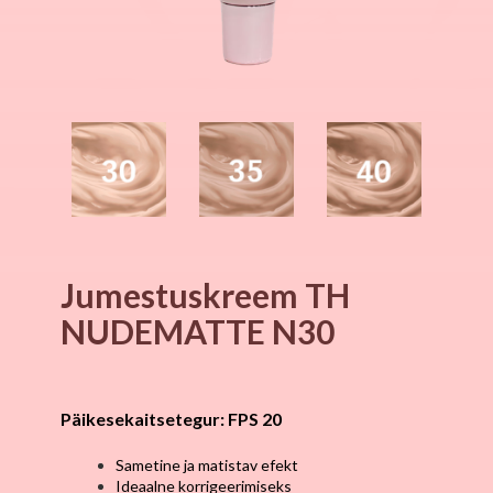
Ju­mes­tus­kreem TH
NUDEMATTE N30
Päikesekaitsetegur: FPS 20
Sametine ja matistav efekt
Ideaalne korrigeerimiseks