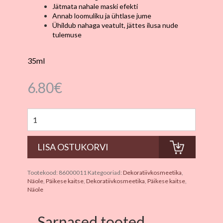
Jätmata nahale maski efekti
Annab loomuliku ja ühtlase jume
Ühildub nahaga veatult, jättes ilusa nude
tulemuse
35ml
6.80
€
Tootekood:
86000011
Kategooriad:
Dekoratiivkosmeetika
,
Näole
,
Päikese kaitse
,
Dekoratiivkosmeetika
,
Päikese kaitse
,
Näole
Sarnased tooted