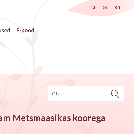
ru
ee
en
used
E-pood
am Metsmaasikas koorega