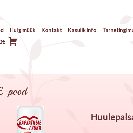
ed
Hulgimüük
Kontakt
Kasulik info
Tarnetingim
0
€
E-pood
Huulepals