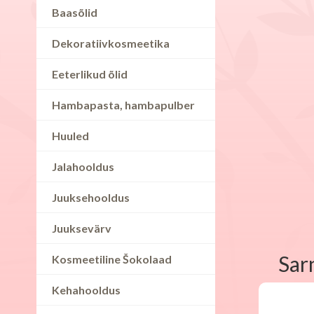
Baasõlid
Dekoratiivkosmeetika
Eeterlikud õlid
Hambapasta, hambapulber
Huuled
Jalahooldus
Juuksehooldus
Juuksevärv
Sar
Kosmeetiline Šokolaad
Kehahooldus