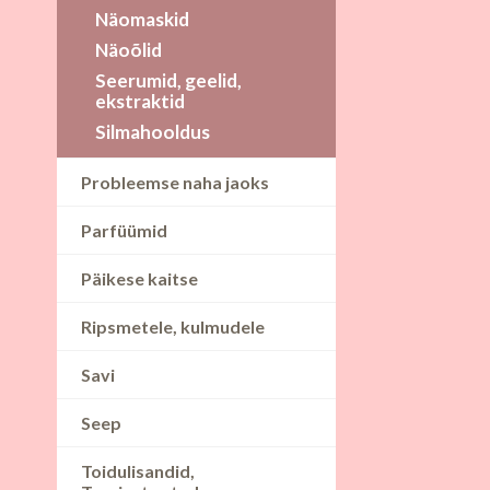
Näomaskid
Näoõlid
Seerumid, geelid,
ekstraktid
Silmahooldus
Probleemse naha jaoks
Parfüümid
Päikese kaitse
Ripsmetele, kulmudele
Savi
Seep
Toidulisandid,