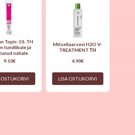
an Topic-10. TH
Mitsellaarvesi H2O V-
 tundlikule ja
TREATMENT ТН
itunud nahale
9.10
€
4.90
€
A OSTUKORVI
LISA OSTUKORVI