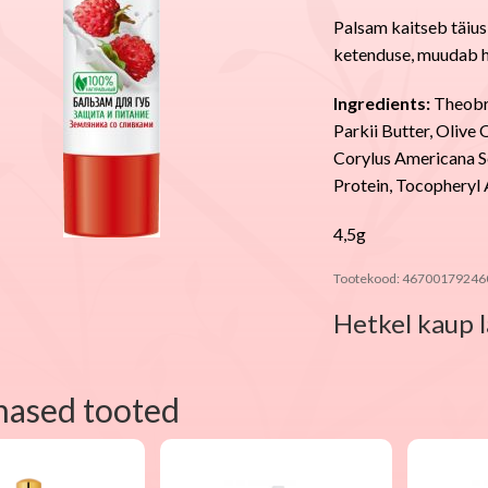
Palsam kaitseb täius
ketenduse, muudab h
Ingredients:
Theobr
Parkii Butter, Olive 
Corylus Americana Se
Protein, Tocopheryl
4,5g
Tootekood:
46700179246
Hetkel kaup l
nased tooted