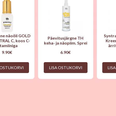
dne näoõli GOLD
Syntr
Päevitusjärgne TH
TRAL C, koos C-
Kreem
keha- ja näopiim. Sprei
itamiiniga
ärr
9.90
€
6.90
€
 OSTUKORVI
LISA OSTUKORVI
LIS