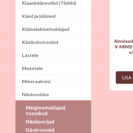
Klaasküüneviilid (Tšehhi)
Käed ja küüned
Küünelakieemaldajad
Ainulaa
Käsikohviveskid
V-MINIS
v
Lastele
Meestele
LISA
Mineraalvesi
Näohooldus
Meigieemaldajad,
toonikud
Näokoorijad
Näokreemid