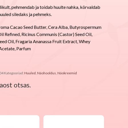
likult, pehmendab ja toidab huulte nahka, kõrvaldab
uuled siledaks ja pehmeks.
oma Cacao Seed Butter, Cera Alba, Butyrospermum
Oil Refined, Ricinus Communis (Castor) Seed Oil,
ed Oil, Fragaria Ananassa Fruit Extract, Whey
 Acetate, Parfum
04
Kategooriad:
Huuled
,
Näohooldus
,
Näokreemid
aost otsas.