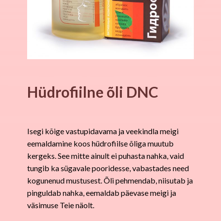
Hüdrofiilne õli DNC
Isegi kõige vastupidavama ja veekindla meigi
eemaldamine koos hüdrofiilse õliga muutub
kergeks. See mitte ainult ei puhasta nahka, vaid
tungib ka sügavale pooridesse, vabastades need
kogunenud mustusest. Õli pehmendab, niisutab ja
pinguldab nahka, eemaldab päevase meigi ja
väsimuse Teie näolt.