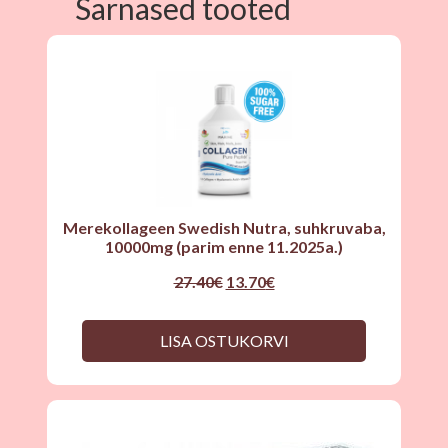
Sarnased tooted
Merekollageen Swedish Nutra, suhkruvaba,
10000mg (parim enne 11.2025a.)
Original
Current
27.40
€
13.70
€
price
price
was:
is:
27.40€.
13.70€.
LISA OSTUKORVI