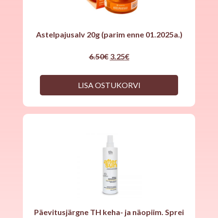
Astelpajusalv 20g (parim enne 01.2025a.)
Original
Current
6.50
€
3.25
€
price
price
was:
is:
6.50€.
3.25€.
LISA OSTUKORVI
Päevitusjärgne TH keha- ja näopiim. Sprei