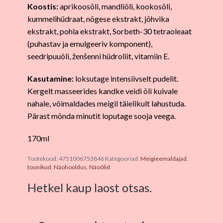
Koostis:
aprikoosõli, mandliõli, kookosõli,
kummelihüdraat, nõgese ekstrakt, jõhvika
ekstrakt, pohla ekstrakt, Sorbeth-30 tetraoleaat
(puhastav ja emulgeeriv komponent),
seedripuuõli, ženšenni hüdroliit, vitamiin E.
Kasutamine:
loksutage intensiivselt pudelit.
Kergelt masseerides kandke veidi õli kuivale
nahale, võimaldades meigil täielikult lahustuda.
Pärast mõnda minutit loputage sooja veega.
170ml
Tootekood:
4751006753846
Kategooriad:
Meigieemaldajad,
toonikud
,
Näohooldus
,
Näoõlid
Hetkel kaup laost otsas.