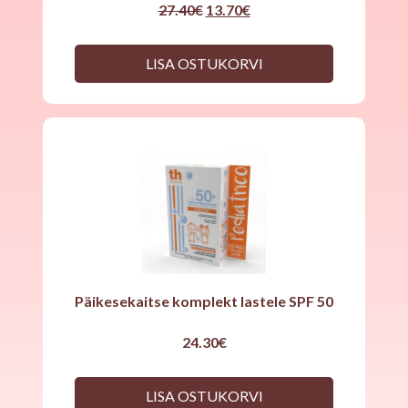
Original
Current
27.40
€
13.70
€
price
price
was:
is:
27.40€.
13.70€.
LISA OSTUKORVI
Päikesekaitse komplekt lastele SPF 50
24.30
€
LISA OSTUKORVI