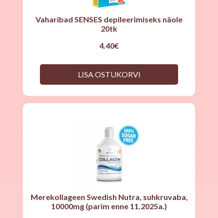
Vaharibad SENSES depileerimiseks näole
20tk
4.40
€
LISA OSTUKORVI
Merekollageen Swedish Nutra, suhkruvaba,
10000mg (parim enne 11.2025a.)