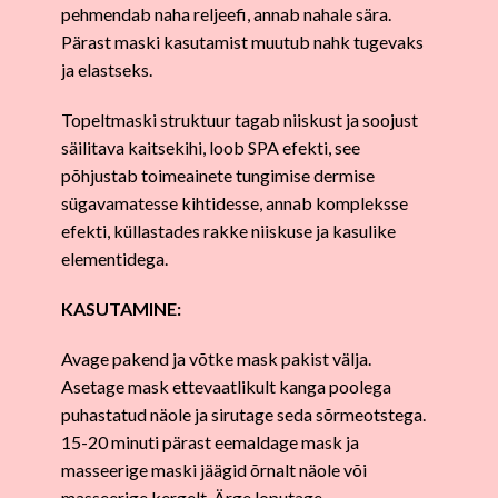
pehmendab naha reljeefi, annab nahale sära.
Pärast maski kasutamist muutub nahk tugevaks
ja elastseks.
Topeltmaski struktuur tagab niiskust ja soojust
säilitava kaitsekihi, loob SPA efekti, see
põhjustab toimeainete tungimise dermise
sügavamatesse kihtidesse, annab kompleksse
efekti, küllastades rakke niiskuse ja kasulike
elementidega.
KASUTAMINE:
Avage pakend ja võtke mask pakist välja.
Asetage mask ettevaatlikult kanga poolega
puhastatud näole ja sirutage seda sõrmeotstega.
15-20 minuti pärast eemaldage mask ja
masseerige maski jäägid õrnalt näole või
masseerige kergelt. Ärge loputage.