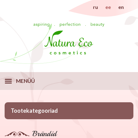
ru
ee
en
MENÜÜ
Tootekategooriad
Brändid