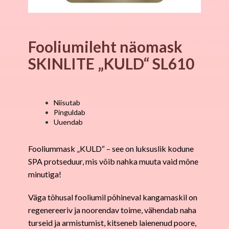
Fooliumileht näomask
SKINLITE „KULD“ SL610
Niisutab
Pinguldab
Uuendab
Fooliummask „KULD“ – see on luksuslik kodune
SPA protseduur, mis võib nahka muuta vaid mõne
minutiga!
Väga tõhusal fooliumil põhineval kangamaskil on
regenereeriv ja noorendav toime, vähendab naha
turseid ja armistumist, kitseneb laienenud poore,