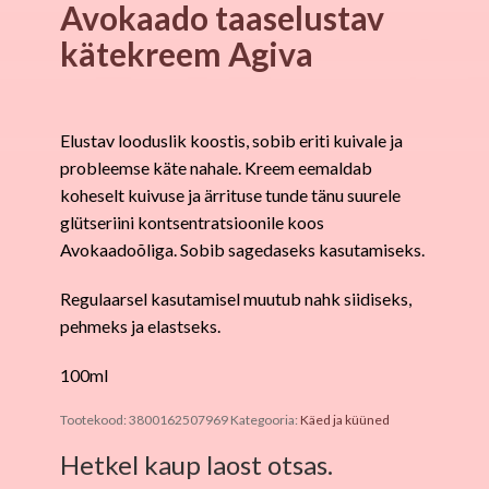
Avokaado taaselustav
kätekreem Agiva
Elustav looduslik koostis, sobib eriti kuivale ja
probleemse käte nahale.
Kreem eemaldab
koheselt kuivuse ja ärrituse tunde tänu suurele
glütseriini kontsentratsioonile koos
Avokaadoõliga.
Sobib sagedaseks kasutamiseks.
Regulaarsel kasutamisel muutub nahk siidiseks,
pehmeks ja elastseks.
100ml
Tootekood:
3800162507969
Kategooria:
Käed ja küüned
Hetkel kaup laost otsas.