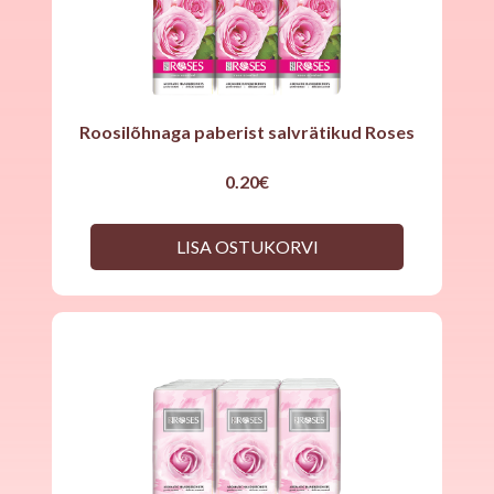
Roosilõhnaga paberist salvrätikud Roses
0.20
€
LISA OSTUKORVI