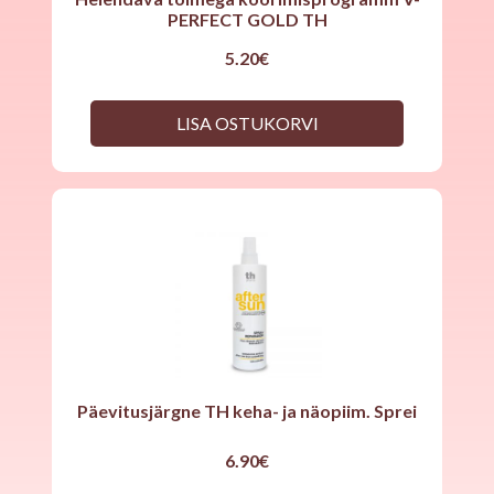
PERFECT GOLD TH
5.20
€
LISA OSTUKORVI
Päevitusjärgne TH keha- ja näopiim. Sprei
6.90
€