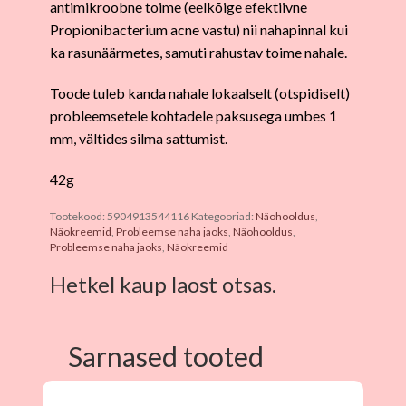
antimikroobne toime (eelkõige efektiivne
Propionibacterium acne vastu) nii nahapinnal kui
ka rasunäärmetes, samuti rahustav toime nahale.
Toode tuleb kanda nahale lokaalselt (otspidiselt)
probleemsetele kohtadele paksusega umbes 1
mm, vältides silma sattumist.
42g
Tootekood:
5904913544116
Kategooriad:
Näohooldus
,
Näokreemid
,
Probleemse naha jaoks
,
Näohooldus
,
Probleemse naha jaoks
,
Näokreemid
Hetkel kaup laost otsas.
Sarnased tooted