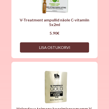
V-Treatment ampullid näole C-vitamiin
5x2ml
5.90
€
LISA OSTUKORVI
Helendava toimega koorimisprogramm V-