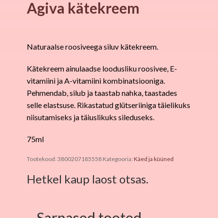
Agiva kätekreem
Naturaalse roosiveega siluv kätekreem.
Kätekreem ainulaadse loodusliku roosivee, E-
vitamiini ja A-vitamiini kombinatsiooniga.
Pehmendab, silub ja taastab nahka, taastades
selle elastsuse. Rikastatud glütseriiniga täielikuks
niisutamiseks ja täiuslikuks sileduseks.
75ml
Tootekood:
3800207185558
Kategooria:
Käed ja küüned
Hetkel kaup laost otsas.
Sarnased tooted