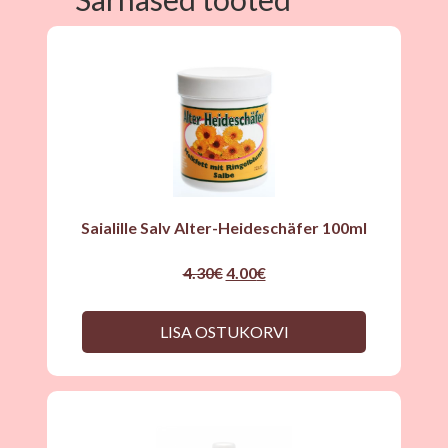
Saialille Salv Alter-Heideschäfer 100ml
Original
Current
4.30
€
4.00
€
price
price
was:
is:
4.30€.
4.00€.
LISA OSTUKORVI