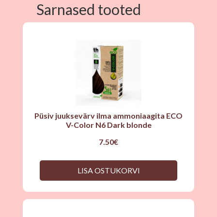
Sarnased tooted
Püsiv juuksevärv ilma ammoniaagita ECO
V-Color N6 Dark blonde
7.50
€
LISA OSTUKORVI