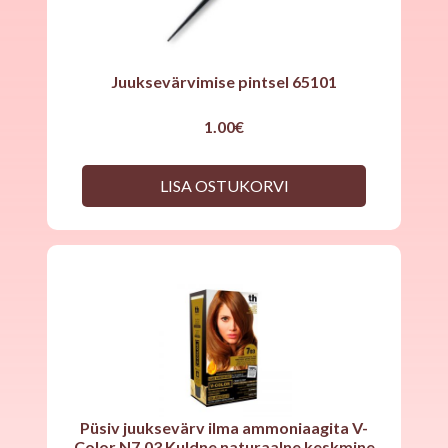
Juuksevärvimise pintsel 65101
1.00
€
LISA OSTUKORVI
Püsiv juuksevärv ilma ammoniaagita V-
Color N7.03 Kuldne naturaalne keskmine