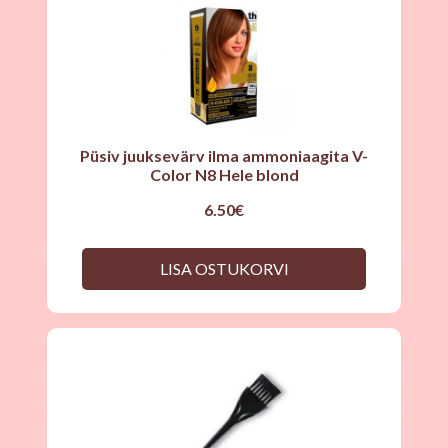
Püsiv juuksevärv ilma ammoniaagita V-
Color N8 Hele blond
6.50
€
LISA OSTUKORVI