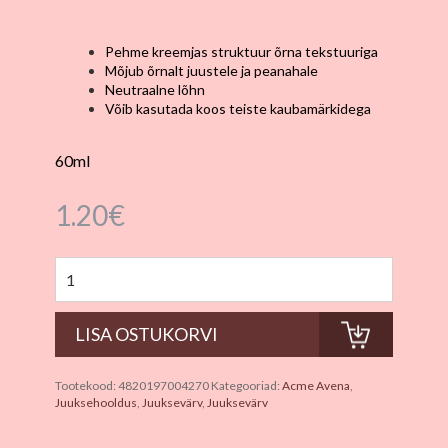
Pehme kreemjas struktuur õrna tekstuuriga
Mõjub õrnalt juustele ja peanahale
Neutraalne lõhn
Võib kasutada koos teiste kaubamärkidega
60ml
1.20
€
Tootekood:
4820197004270
Kategooriad:
Acme Avena
,
Juuksehooldus
,
Juuksevärv
,
Juuksevärv