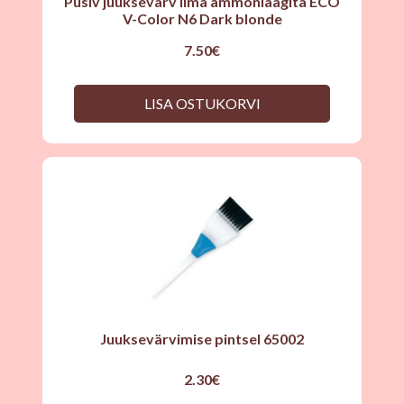
Püsiv juuksevärv ilma ammoniaagita ECO
V-Color N6 Dark blonde
7.50
€
LISA OSTUKORVI
Juuksevärvimise pintsel 65002
2.30
€