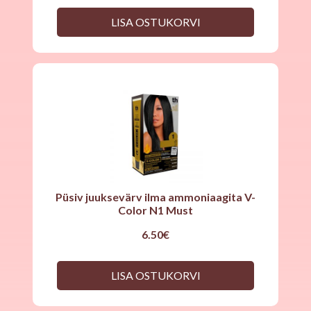
LISA OSTUKORVI
Püsiv juuksevärv ilma ammoniaagita V-
Color N1 Must
6.50
€
LISA OSTUKORVI