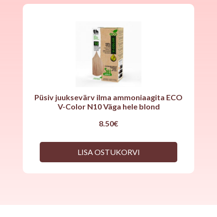
Püsiv juuksevärv ilma ammoniaagita ECO
V-Color N10 Väga hele blond
8.50
€
LISA OSTUKORVI